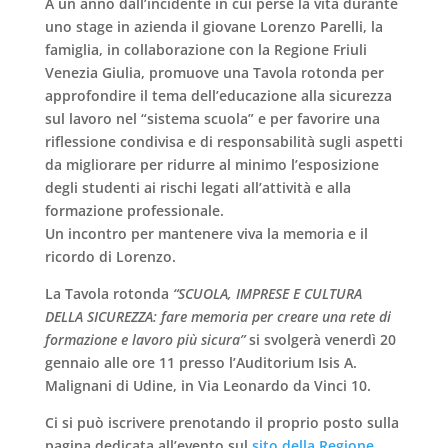
A un anno dall’incidente in cui perse la vita durante
uno stage in azienda il giovane
Lorenzo Parelli
, la
famiglia
, in collaborazione con la
Regione Friuli
Venezia Giulia,
promuove una
Tavola rotonda
per
approfondire il tema dell’
educazione alla sicurezza
sul lavoro
nel “sistema scuola” e per favorire una
riflessione condivisa e di responsabilità sugli aspetti
da migliorare per ridurre al minimo l’esposizione
degli studenti ai rischi legati all’attività e alla
formazione professionale.
Un incontro per mantenere viva la
memoria e il
ricordo di Lorenzo
.
La Tavola rotonda
“SCUOLA, IMPRESE E CULTURA
DELLA SICUREZZA: fare memoria per creare una rete di
formazione e lavoro più sicura”
si svolgerà
venerdì 20
gennaio
alle
ore 11
presso l’Auditorium Isis A.
Malignani di
Udine
, in Via Leonardo da Vinci 10.
Ci si può
iscrivere
prenotando il proprio posto sulla
pagina dedicata all’evento sul
sito della Regione