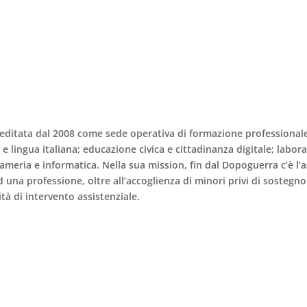
reditata dal 2008 come sede operativa di formazione professional
e
e
lingua italiana
;
educazione civica
e
cittadinanza digitale
; labora
nameria
e
informatica
. Nella sua mission, fin dal Dopoguerra c’è l’
 una professione, oltre all’
accoglienza
di minori privi di sostegno
à di intervento assistenziale.