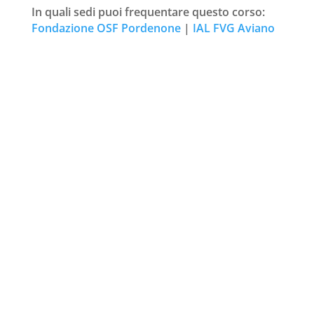
In quali sedi puoi frequentare questo corso:
Fondazione OSF Pordenone
|
IAL FVG Aviano
Richiedi ulteriori informazioni
Nome
*
Cognome
*
Email
*
Sede