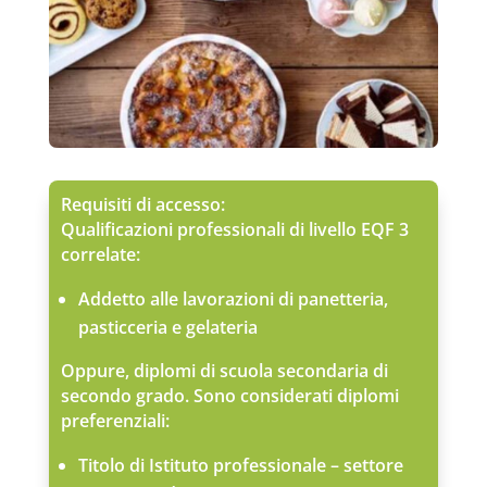
Requisiti di accesso:
Qualificazioni professionali di livello EQF 3
correlate:
Addetto alle lavorazioni di panetteria,
pasticceria e gelateria
Oppure, diplomi di scuola secondaria di
secondo grado. Sono considerati diplomi
preferenziali:
Titolo di Istituto professionale – settore