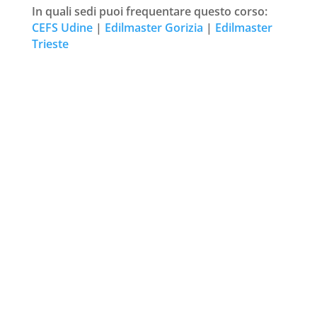
In quali sedi puoi frequentare questo corso:
CEFS Udine
|
Edilmaster Gorizia
|
Edilmaster
Trieste
Richiedi ulteriori informazioni
Nome
*
Cognome
*
Email
*
Sede