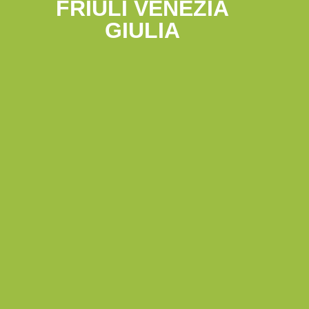
FRIULI VENEZIA
GIULIA
STUDENTI
ragazze
I nostri corsi sono dedicati a
18 anni
con meno di
e ragazzi
che vogliono realizzare i loro sogni.
vedi
STUDENTI