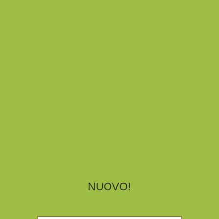
SCUOLE
Scuole, docenti e orientatori sono il nostro
.
punto di riferimento
costante
disposizione per illustrarvi
Siamo a vostra
.
opportunità formative
tutte le
vedi
SCUOLE
NUOVO!